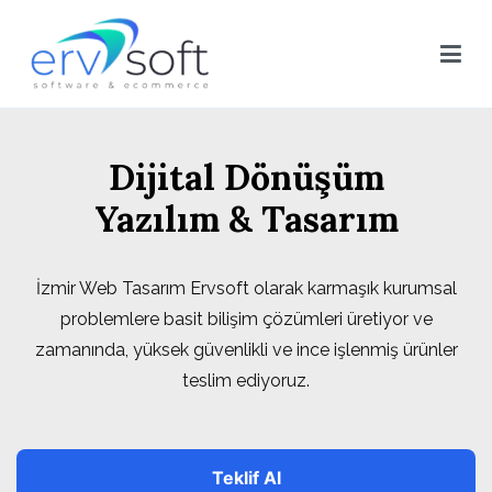
İçeriğe
geç
Ervsoft ® | İzmir Web Tasarım | Reklam Yazılım
Ervsoft ® | İzmir Web Tasarım | Reklam Yazılım Firması
Firması
Dijital Dönüşüm
Yazılım & Tasarım
İzmir Web Tasarım Ervsoft olarak karmaşık kurumsal
problemlere basit bilişim çözümleri üretiyor ve
zamanında, yüksek güvenlikli ve ince işlenmiş ürünler
teslim ediyoruz.
Teklif Al