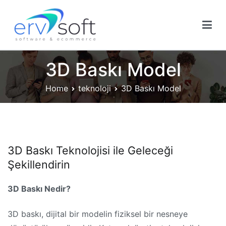
Skip
to
content
Ervsoft ® | İzmir Web Tasarım | Reklam Yazılım
Ervsoft ® | İzmir Web Tasarım | Reklam Yazılım Firması
Firması
3D Baskı Model
Home
teknoloji
3D Baskı Model
3D Baskı Teknolojisi ile Geleceği
Şekillendirin
3D Baskı Nedir?
3D baskı, dijital bir modelin fiziksel bir nesneye