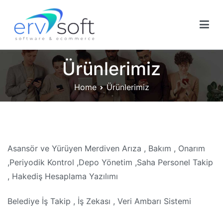
Skip
to
content
Ervsoft ® | İzmir Web Tasarım | Reklam Yazılım
Ervsoft ® | İzmir Web Tasarım | Reklam Yazılım Firması
Firması
Ürünlerimiz
Home
Ürünlerimiz
Asansör ve Yürüyen Merdiven Arıza , Bakım , Onarım
,Periyodik Kontrol ,Depo Yönetim ,Saha Personel Takip
, Hakediş Hesaplama Yazılımı
Belediye İş Takip , İş Zekası , Veri Ambarı Sistemi