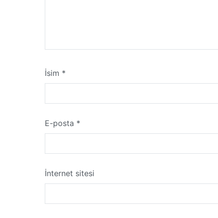
İsim
*
E-posta
*
İnternet sitesi