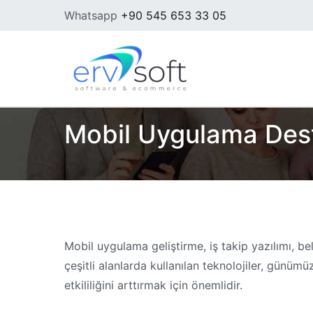
İçeriğe
Whatsapp
+90 545 653 33 05
geç
Ervsoft ® | İzmi
Ervsoft ® | İzmir Web 
Mobil Uygulama Deste
Mobil uygulama geliştirme, iş takip yazılımı, be
çeşitli alanlarda kullanılan teknolojiler, günümüz
etkililiğini arttırmak için önemlidir.