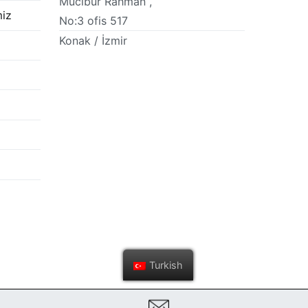
Mucibur Rahman ,
miz
No:3 ofis 517
Konak / İzmir
Turkish