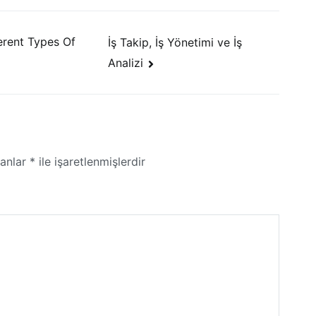
erent Types Of
İş Takip, İş Yönetimi ve İş
Analizi
lanlar
*
ile işaretlenmişlerdir