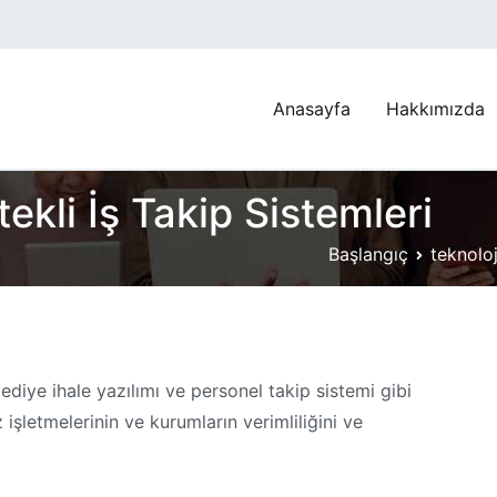
Anasayfa
Hakkımızda
r Web Tasarım | Reklam Yazılım Firması
Tasarım | Reklam Yazılım Firması
kli İş Takip Sistemleri
Başlangıç
teknoloj
lediye ihale yazılımı ve personel takip sistemi gibi
 işletmelerinin ve kurumların verimliliğini ve